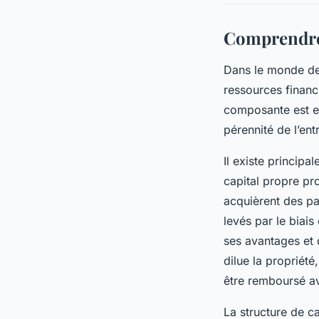
Comprendre 
Dans le monde des
ressources financ
composante est ess
pérennité de l’ent
Il existe principa
capital propre pr
acquièrent des par
levés par le biai
ses avantages et 
dilue la propriété
être remboursé av
La structure de c