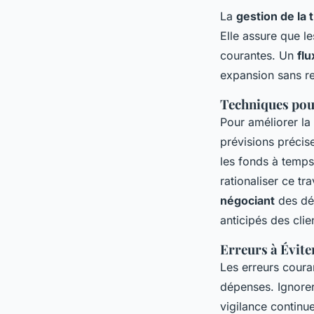
La
gestion de la 
Elle assure que l
courantes. Un
flu
expansion sans re
Techniques pou
Pour améliorer la 
prévisions précise
les fonds à temp
rationaliser ce t
négociant
des dél
anticipés des clien
Erreurs à Évite
Les erreurs coura
dépenses. Ignorer
vigilance continu