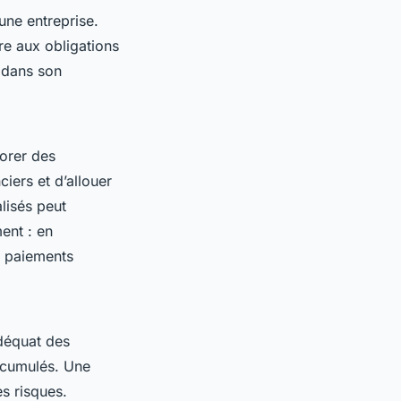
une entreprise.
re aux obligations
r dans son
borer des
ciers et d’allouer
lisés peut
ent : en
s paiements
adéquat des
s cumulés. Une
es risques.