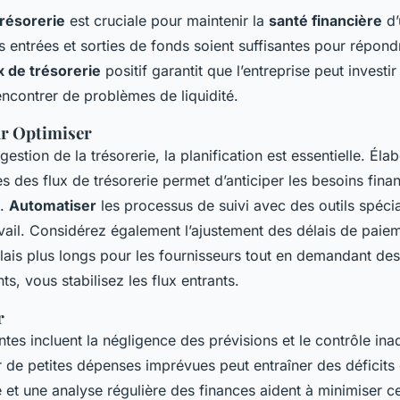
trésorerie
est cruciale pour maintenir la
santé financière
d’
es entrées et sorties de fonds soient suffisantes pour répond
x de trésorerie
positif garantit que l’entreprise peut investi
ncontrer de problèmes de liquidité.
r Optimiser
gestion de la trésorerie, la planification est essentielle. Éla
s des flux de trésorerie permet d’anticiper les besoins finan
s.
Automatiser
les processus de suivi avec des outils spécia
ravail. Considérez également l’ajustement des délais de paiem
ais plus longs pour les fournisseurs tout en demandant de
ts, vous stabilisez les flux entrants.
r
ntes incluent la négligence des prévisions et le contrôle in
 de petites dépenses imprévues peut entraîner des déficit
e et une analyse régulière des finances aident à minimiser c