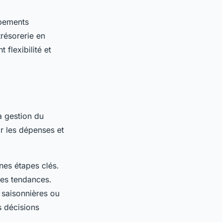
ipements
trésorerie en
 flexibilité et
la gestion du
ir les dépenses et
ines étapes clés.
les tendances.
s saisonnières ou
s décisions