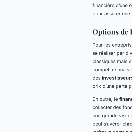
financière d’une e
pour assurer une g
Options de
Pour les entrepri
se réaliser par d
classiques mais e
compétitifs mais n
des
investisseur
prix d’une perte pa
En outre, le
finan
collecter des fon
une grande visibil
peut s’avérer ch
inciter la contribu