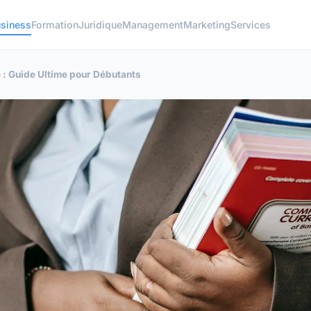
siness
Formation
Juridique
Management
Marketing
Services
e : Guide Ultime pour Débutants