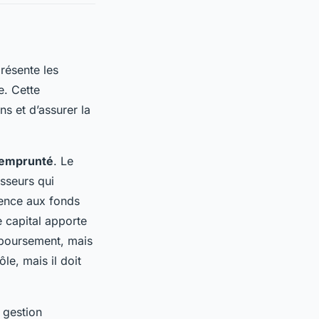
présente les
e. Cette
ns et d’assurer la
l emprunté
. Le
isseurs qui
érence aux fonds
e capital apporte
mboursement, mais
le, mais il doit
 gestion