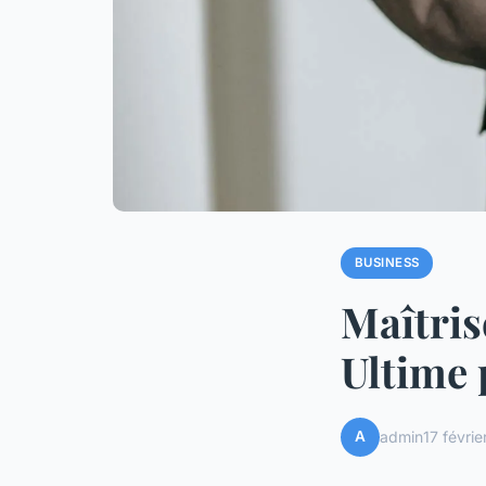
BUSINESS
Maîtris
Ultime
A
admin
17 févri