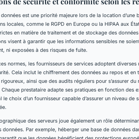
ns de sécurité et conformité selon les r
 données est une priorité majeure lors de la location d’une
ons locales, comme le RGPD en Europe ou la HIPAA aux Éta
trictes en matière de traitement et de stockage des données
ns visent à garantir que les informations sensibles ne soien
, ni exposées à des risques de fuite.
es normes, les fournisseurs de services adoptent diverse
rité. Cela inclut le chiffrement des données au repos et en t
 rigoureux, ainsi que des audits réguliers pour s’assurer du
. Chaque prestataire adapte ses pratiques en fonction des e
al le choix d’un fournisseur capable d’assurer un niveau de 
ée.
éographique des serveurs joue également un rôle déterminan
des données. Par exemple, héberger une base de données da
rantit que les données bénéficient des protections europé