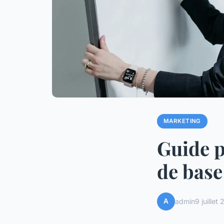
MARKETING
Guide p
de base
A
admin
9 juillet