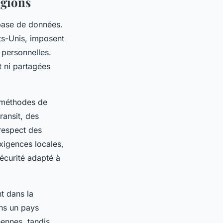
égions
 base de données.
ts-Unis, imposent
 personnelles.
t ni partagées
s méthodes de
ransit, des
 respect des
xigences locales,
sécurité adapté à
t dans la
ns un pays
ennes, tandis