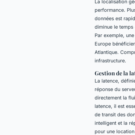
La localisation g
performance. Plus 
données est rapide
diminue le temps q
Par exemple, une 
Europe bénéficier
Atlantique. Compr
infrastructure.
Gestion de la la
La latence, défini
réponse du serveu
directement la flu
latence, il est es
de transit des do
intelligent et la 
pour une location