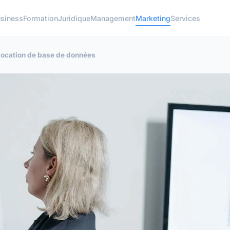
siness
Formation
Juridique
Management
Marketing
Services
 location de base de données