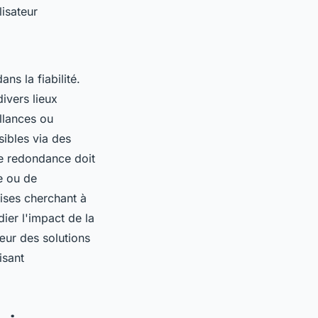
lisateur
s la fiabilité.
ivers lieux
illances ou
sibles via des
te redondance doit
e ou de
rises cherchant à
dier l'impact de la
œur des solutions
isant