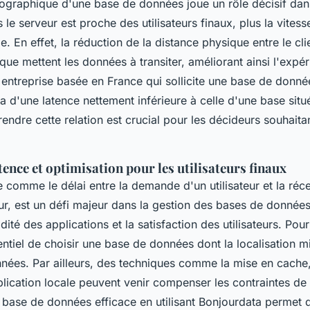
éographique d'une base de données joue un rôle décisif dan
le serveur est proche des utilisateurs finaux, plus la vites
. En effet, la réduction de la distance physique entre le clie
ue mettent les données à transiter, améliorant ainsi l'expéri
entreprise basée en France qui sollicite une base de donné
a d'une latence nettement inférieure à celle d'une base situ
endre cette relation est crucial pour les décideurs souhaitan
tence et optimisation pour les utilisateurs finaux
e comme le délai entre la demande d'un utilisateur et la réc
r, est un défi majeur dans la gestion des bases de données
idité des applications et la satisfaction des utilisateurs. Pour
sentiel de choisir une base de données dont la localisation m
nnées. Par ailleurs, des techniques comme la mise en cache,
réplication locale peuvent venir compenser les contraintes de
 base de données efficace en utilisant Bonjourdata permet 