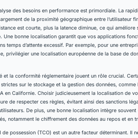
nalyse des besoins en performance est primordiale. La rapid
rgement de la proximité géographique entre l’utilisateur fina
distance est courte, plus la latence diminue, ce qui améliore
 Une bonne localisation garantit que vos applications fonc
ans temps d’attente excessif. Par exemple, pour une entrepr
pe, privilégier une localisation européenne de la base de do
té et la conformité réglementaire jouent un rôle crucial. Cer
 strictes sur le stockage et la gestion des données, comme
 en Californie. Choisir judicieusement la localisation de v
re de respecter ces règles, évitant ainsi des sanctions léga
utilisateurs. De plus, une bonne localisation intègre souven
és, notamment le chiffrement des données au repos et en tr
al de possession (TCO) est un autre facteur déterminant. Il n