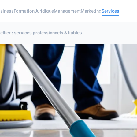
siness
Formation
Juridique
Management
Marketing
Services
llier : services professionnels & fiables