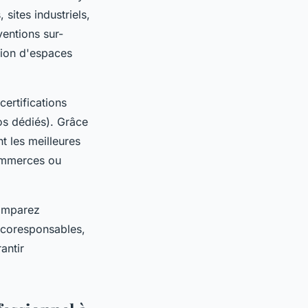
sites industriels,
ventions sur-
tion d'espaces
certifications
os dédiés). Grâce
t les meilleures
commerces ou
comparez
 écoresponsables,
antir