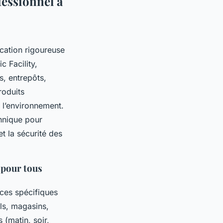
fessionnel à
ication rigoureuse
 Facility,
s, entrepôts,
roduits
 l’environnement.
hnique pour
et la sécurité des
 pour tous
ces spécifiques
ls, magasins,
 (matin, soir,