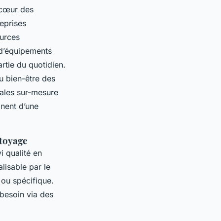
 cœur des
reprises
ources
n d’équipements
artie du quotidien.
du bien-être des
tales sur-mesure
gnent d’une
ttoyage
i qualité en
alisable par le
 ou spécifique.
 besoin via des