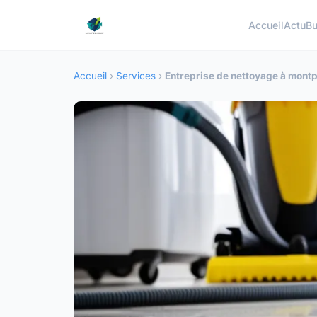
Accueil
Actu
Bu
Accueil
›
Services
›
Entreprise de nettoyage à montpe