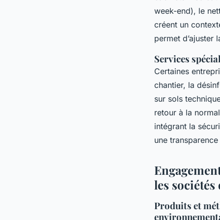
week-end), le nett
créent un contexte
permet d’ajuster l
Services spécial
Certaines entrep
chantier, la désin
sur sols techniqu
retour à la norma
intégrant la sécur
une transparence
Engagements
les sociétés
Produits et mét
environnement