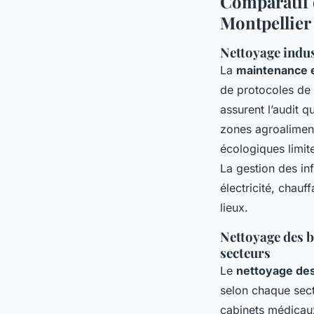
Comparatif d
Montpellier
Nettoyage indust
La
maintenance et
de protocoles de 
assurent l’audit q
zones agroaliment
écologiques limit
La gestion des in
électricité, chauf
lieux.
Nettoyage des b
secteurs
Le
nettoyage des
selon chaque sect
cabinets médicaux 