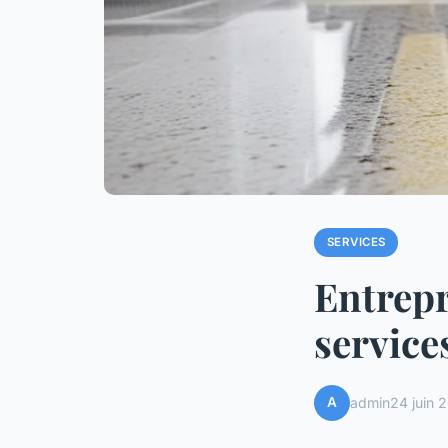
SERVICES
Entrepr
service
A
admin
24 juin 