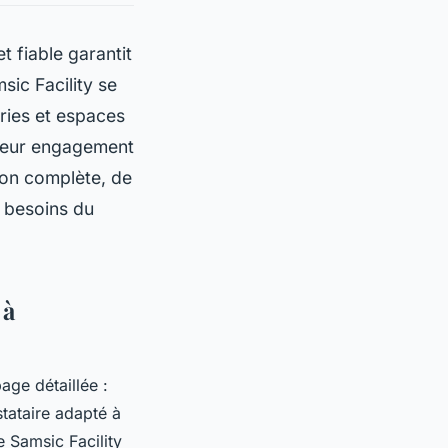
t fiable garantit
sic Facility se
ries et espaces
 Leur engagement
tion complète, de
x besoins du
 à
age détaillée :
tataire adapté à
 Samsic Facility