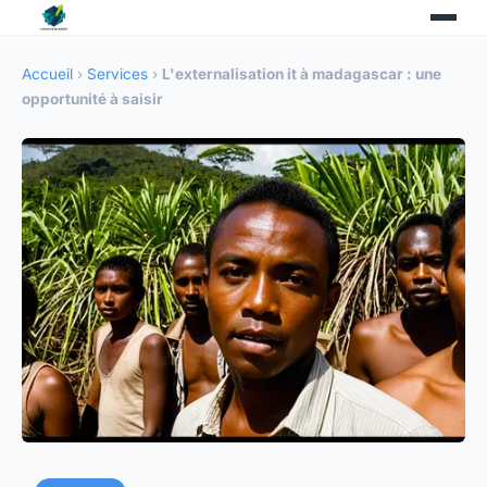
Accueil
›
Services
›
L'externalisation it à madagascar : une
opportunité à saisir