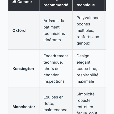
🪵 Gamme
recommandé
technique
d'
Polyvalence,
Artisans du
poches
Tr
bâtiment,
Oxford
multiples,
Te
techniciens
renforts aux
Pr
itinérants
genoux
Encadrement
Design
technique,
élégant,
Él
Kensington
chefs de
coupe fine,
Te
chantier,
respirabilité
inspections
maximale
Simplicité
Équipes en
robuste,
flotte,
Él
Manchester
entretien
maintenance
Te
facile, coût