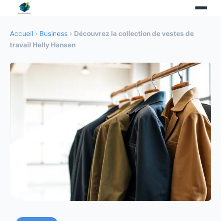
Accueil
›
Business
›
Découvrez la collection de vestes de
travail Helly Hansen