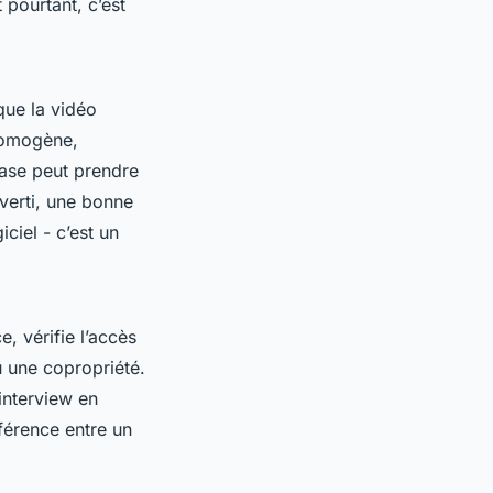
t pourtant, c’est
que la vidéo
homogène,
hase peut prendre
verti, une bonne
iciel - c’est un
, vérifie l’accès
u une copropriété.
interview en
ifférence entre un