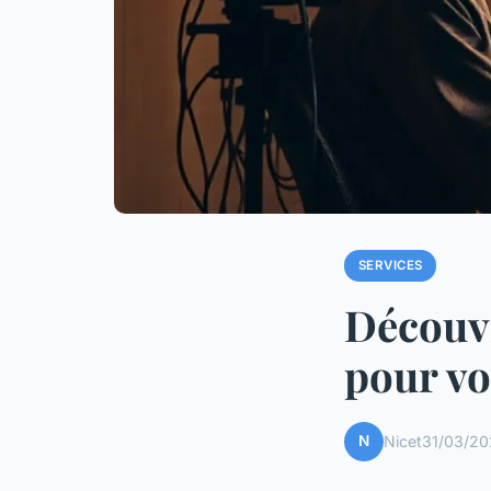
SERVICES
Découvr
pour vo
N
Nicet
31/03/20