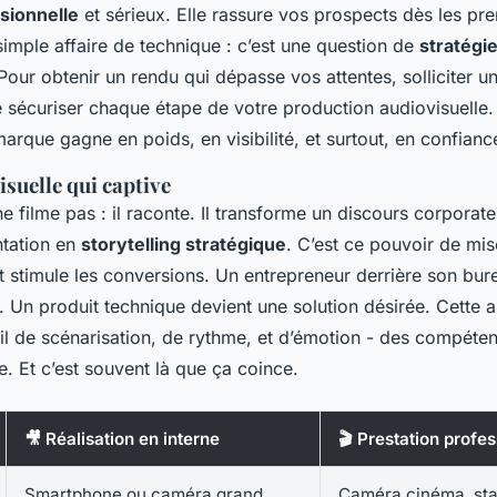
ssionnelle
et sérieux. Elle rassure vos prospects dès les pr
simple affaire de technique : c’est une question de
stratégi
 Pour obtenir un rendu qui dépasse vos attentes, solliciter u
sécuriser chaque étape de votre production audiovisuelle.
 marque gagne en poids, en visibilité, et surtout, en confianc
isuelle qui captive
 filme pas : il raconte. Il transforme un discours corporate 
ntation en
storytelling stratégique
. C’est ce pouvoir de mi
 et stimule les conversions. Un entrepreneur derrière son bur
. Un produit technique devient une solution désirée. Cette al
vail de scénarisation, de rythme, et d’émotion - des compét
. Et c’est souvent là que ça coince.
🎥 Réalisation en interne
🎬 Prestation profes
Smartphone ou caméra grand
Caméra cinéma, stab