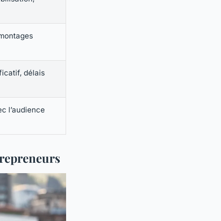
 montages
icatif, délais
ec l’audience
ntrepreneurs