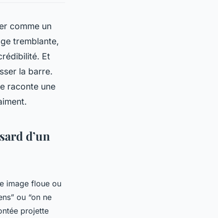
mber comme un
age tremblante,
rédibilité. Et
ser la barre.
lle raconte une
aiment.
asard d’un
ne image floue ou
ens” ou “on ne
ontée projette