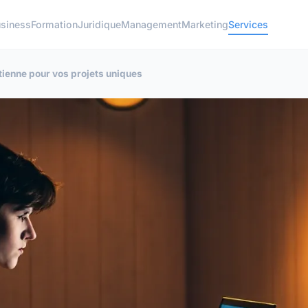
siness
Formation
Juridique
Management
Marketing
Services
tienne pour vos projets uniques