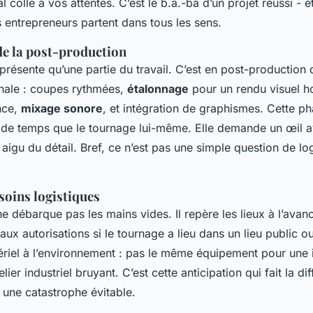
al colle à vos attentes. C’est le b.a.-ba d’un projet réussi - e
s entrepreneurs partent dans tous les sens.
 de la post-production
présente qu’une partie du travail. C’est en post-production 
inale : coupes rythmées,
étalonnage
pour un rendu visuel 
nce,
mixage sonore
, et intégration de graphismes. Cette p
s de temps que le tournage lui-même. Elle demande un œil a
s aigu du détail. Bref, ce n’est pas une simple question de log
esoins logistiques
 débarque pas les mains vides. Il repère les lieux à l’avance
aux autorisations si le tournage a lieu dans un lieu public o
ériel à l’environnement : pas le même équipement pour une 
lier industriel bruyant. C’est cette anticipation qui fait la d
t une catastrophe évitable.