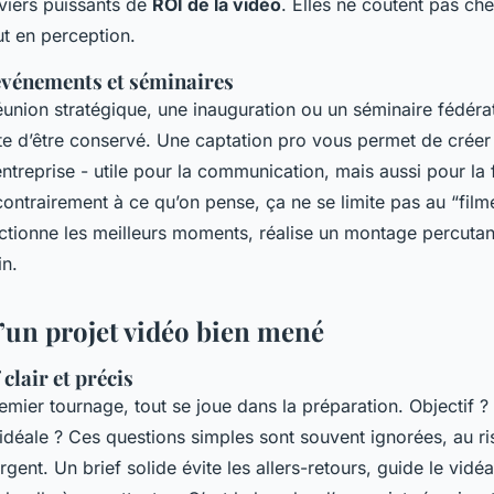
viers puissants de
ROI de la vidéo
. Elles ne coûtent pas che
t en perception.
événements et séminaires
éunion stratégique, une inauguration ou un séminaire fédéra
te d’être conservé. Une captation pro vous permet de crée
entreprise - utile pour la communication, mais aussi pour la
ontrairement à ce qu’on pense, ça ne se limite pas au “filme
ctionne les meilleurs moments, réalise un montage percutant
in.
d’un projet vidéo bien mené
 clair et précis
mier tournage, tout se joue dans la préparation. Objectif 
 idéale ? Ces questions simples sont souvent ignorées, au r
rgent. Un brief solide évite les allers-retours, guide le vidéa