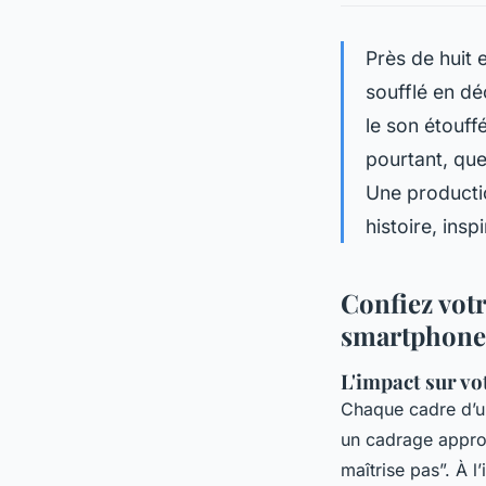
Près de huit
soufflé en dé
le son étouffé
pourtant, que
Une productio
histoire, insp
Confiez votr
smartphone
L'impact sur v
Chaque cadre d’un
un cadrage approx
maîtrise pas”. À l