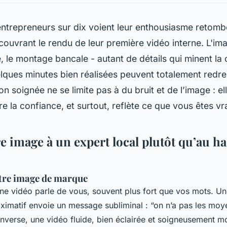
 entrepreneurs sur dix voient leur enthousiasme reto
couvrant le rendu de leur première vidéo interne. L'im
, le montage bancale - autant de détails qui minent la c
lques minutes bien réalisées peuvent totalement redres
n soignée ne se limite pas à du bruit et de l’image : e
ire la confiance, et surtout, reflète ce que vous êtes vr
e image à un expert local plutôt qu’au h
otre image de marque
e vidéo parle de vous, souvent plus fort que vos mots. U
imatif envoie un message subliminal : “on n’a pas les moy
’inverse, une vidéo fluide, bien éclairée et soigneusement m