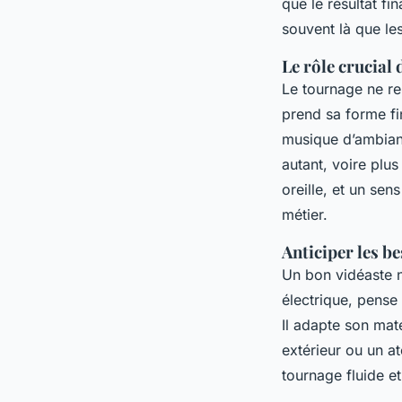
que le résultat fin
souvent là que le
Le rôle crucial
Le tournage ne re
prend sa forme f
musique d’ambia
autant, voire plu
oreille, et un sen
métier.
Anticiper les b
Un bon vidéaste ne
électrique, pense 
Il adapte son mat
extérieur ou un ate
tournage fluide e