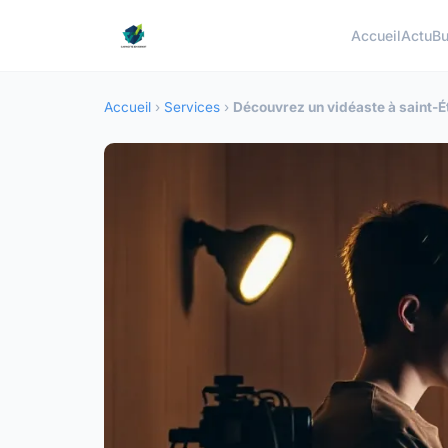
Accueil
Actu
Bu
Accueil
›
Services
›
Découvrez un vidéaste à saint-É