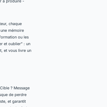
r à produire -
teur, chaque
r une mémoire
 formation ou les
r et oublier” : un
, et vous livre un
? Cible ? Message
isque de perdre
ste, et garantit