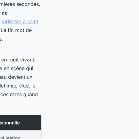
emières secondes.
e de
n
vidéaste à saint
 Le fin mot de
e.
en récit vivant,
se en scène qui
eau devient un
chimie, c’est le
ences rares quand
sionnelle
ilisation,