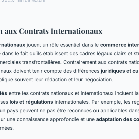
er 2025
7 min de lecture
n aux Contrats Internationaux
ernationaux
jouent un rôle essentiel dans le
commerce inter
dans le fait qu’ils établissent des cadres légaux clairs et st
erciales transfrontalières. Contrairement aux contrats nati
ionaux doivent tenir compte des différences
juridiques et cu
lique souvent leur rédaction et leur négociation.
lés
entre les contrats nationaux et internationaux incluent l
rses
lois et régulations
internationales. Par exemple, les règ
 un pays peuvent ne pas être reconnues ou applicables dans
our une connaissance approfondie et une
adaptation des co
ernées.