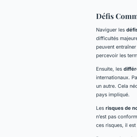
Défis Commu
Naviguer les
défi
difficultés majeu
peuvent entraîner
percevoir les ter
Ensuite, les
diffé
internationaux. P
un autre. Cela né
pays impliqué.
Les
risques de no
n’est pas conforme
ces risques, il es