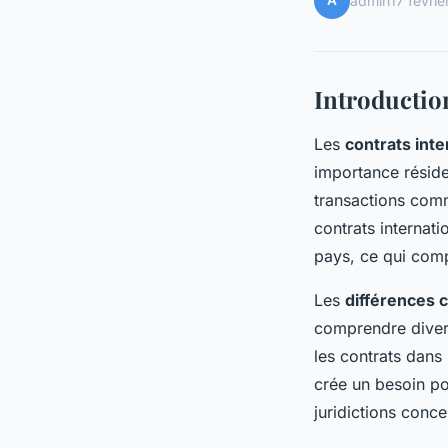
A
admin
17 févri
Introductio
Les
contrats int
importance réside 
transactions comm
contrats internat
pays, ce qui comp
Les
différences c
comprendre dive
les contrats dans
crée un besoin p
juridictions conc