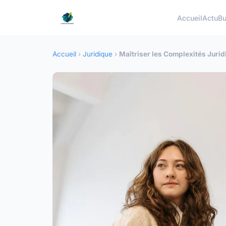
Accueil
Actu
Bu
Accueil
›
Juridique
›
Maîtriser les Complexités Jurid