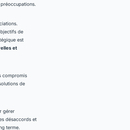
t préoccupations.
iations.
bjectifs de
tégique est
relles et
des compromis
solutions de
r gérer
 des désaccords et
ong terme.