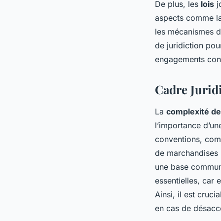
De plus, les
lois
j
aspects comme la 
les mécanismes de 
de juridiction pou
engagements contr
Cadre Jurid
La
complexité de
l’importance d’u
conventions, comm
de marchandises (C
une base commune 
essentielles, car 
Ainsi, il est cruci
en cas de désacc