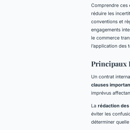
Comprendre ces él
réduire les incer
conventions et règ
engagements intern
le commerce trans
l’application des
Principaux 
Un contrat intern
clauses importa
imprévus affectant
La
rédaction des
éviter les confus
déterminer quelle 