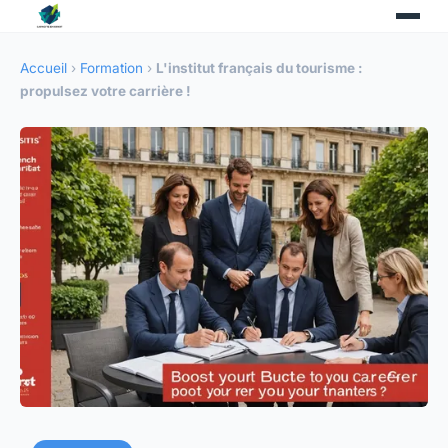
Accueil
›
Formation
›
L'institut français du tourisme :
propulsez votre carrière !