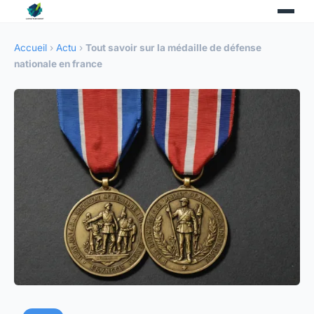
Accueil
›
Actu
›
Tout savoir sur la médaille de défense
nationale en france